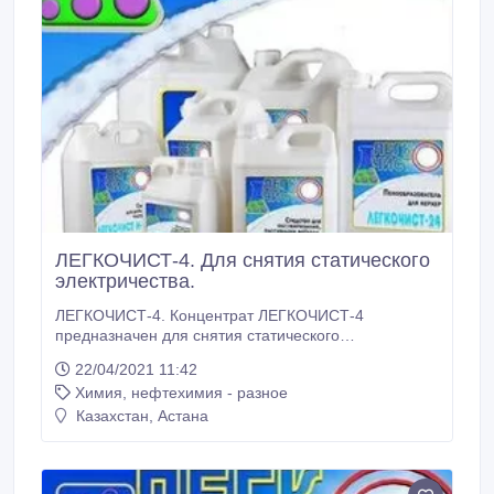
ЛЕГКОЧИСТ-4. Для снятия статического
электричества.
ЛЕГКОЧИСТ-4. Концентрат ЛЕГКОЧИСТ-4
предназначен для снятия статического
электричества с различных предметов и
22/04/2021 11:42
поверхностей: стен, потолков, технологического
Химия, нефтехимия - разное
оборудования из металлов, стекла, полимерных
материалов в производственных и бытовых
Казахстан, Астана
помещениях. Возможно применение концентрата
ЛЕГКОЧИСТ-4 для снижения запыленности
различных помещений, а также для снижения