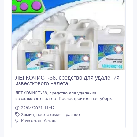
ЛЕГКОЧИСТ-38, средство для удаления
известкового налета.
ЛЕГКОЧИСТ-38, средство для удаления
известкового налета. Послестроительная уборка
помещений, удаление минеральных отложений,
22/04/2021 11:42
цемента, ржавчины с технологического
Химия, нефтехимия - разное
оборудования и автотранспорта, высолов на
стенах. «ЛЕГКОЧИСТ-С», арт.38 безопасен для
Казахстан, Астана
никелированной, оцинкованной и нержавеющей
стали. Средство разрешено к применению на