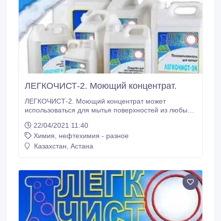
ЛЕГКОЧИСТ-2. Моющий концентрат.
ЛЕГКОЧИСТ-2. Моющий концентрат может
использоваться для мытья поверхностей из любых
материалов на предприятиях пищевой индустрии
22/04/2021 11:40
общественного питания, в производственных и
Химия, нефтехимия - разное
торговых организациях, в учреждениях школьного и
дошкольного воспитания, в лечебно-
Казахстан, Астана
профилактических и санаторно-курортных
учреждениях, а также в быту.