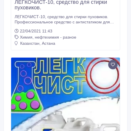
ЛЕГКОЧИСТ-10, средство для стирки
пуховиков.
ЛЕГКОЧИСТ-10, средство для стирки пуховиков.
Профессиональное средство с антистатиком для
стирки в профессиональных и бытовых
22/04/2021 11:43
автоматических стиральных машинах.
Химия, нефтехимия - разное
ЛЕГКОЧИСТ-10 не содержит хлор, отбеливатели,
фосфаты легко и без остатка смешивается с водой
Казахстан, Астана
любой жесткости. Биоразлагаемость в сточных
водах 90%.