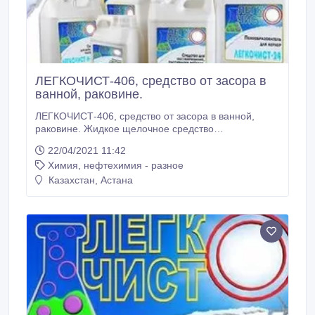
ЛЕГКОЧИСТ-406, средство от засора в
ванной, раковине.
ЛЕГКОЧИСТ-406, средство от засора в ванной,
раковине. Жидкое щелочное средство
ЛЕГКОЧИСТ-406 применяется для прочистки
22/04/2021 11:42
канализации, мытья животноводческих и иных
Химия, нефтехимия - разное
производственных помещений. А также для мойки и
обезжиривания пищевого оборудования, посуды,
Казахстан, Астана
тары, емкостей, трубопроводов, разделочных
столов и т.