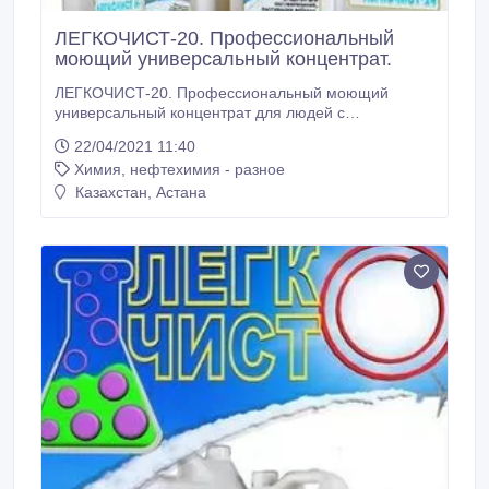
ЛЕГКОЧИСТ-20. Профессиональный
моющий универсальный концентрат.
ЛЕГКОЧИСТ-20. Профессиональный моющий
универсальный концентрат для людей с
чувствительной кожей и аллергией на запах.
22/04/2021 11:40
Предназначен для мытья посуды, хрусталя, зеркал,
Химия, нефтехимия - разное
мойки технологического оборудования и тары на
предприятиях пищевой индустрии, стеклотары,
Казахстан, Астана
кухонного оборудования предприятий
общественного питания, облицовочных полимерных
материалов и плитки, линолеума, полов, ванн,
раковин.