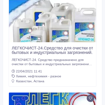
ЛЕГКОЧИСТ-24.Средство для очистки от
бытовых и индустриальных загрязнений.
ЛЕГКОЧИСТ-24. Средство предназначено для
очистки от бытовых и индустриальных загрязнений
водостойких поверхностей : мрамора, гранита,
22/04/2021 11:41
искусственного камня, бетона, керамической
Химия, нефтехимия - разное
плитки, линолеума, ПВХ, наливных полов,
окрашенных деревянных и металлических
Казахстан, Астана
поверхностей. Рекомендуется использовать для
машинной и ручной мойки полов в
производственных, административных и
общественных зданиях, на вокзалах, в гостиницах,
медицинских учреждениях, на предприятиях