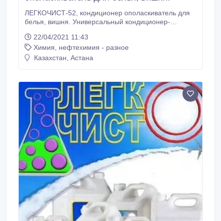
ЛЕГКОЧИСТ-52, кондиционер ополаскиватель для
белья, вишня. Универсальный кондиционер-
ополаскиватель с антистатическим эффектом для
22/04/2021 11:43
ополаскивания белья, придания белью мягкости и
Химия, нефтехимия - разное
яркости оттенков, снижения сминаемости тканей
после стирки и улучшения проглаживания тканей,
Казахстан, Астана
удаления остатков моющих средств.