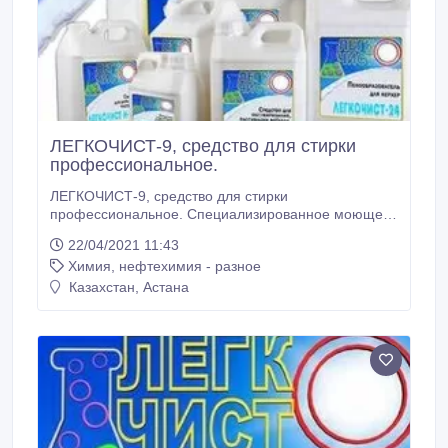
ЛЕГКОЧИСТ-9, средство для стирки
профессиональное.
ЛЕГКОЧИСТ-9, средство для стирки
профессиональное. Специализированное моющее
средство ЛЕГКОЧИСТ-9 предназначено для
22/04/2021 11:43
машинной стирки спецодежды от индустриальных
Химия, нефтехимия - разное
загрязнений (машинное и растительное масло,
мазут, нефть, угольная и металлургическая
Казахстан, Астана
пыльпыль и т.п.) в профессиональных и бытовых
автоматических стиральных машинах.