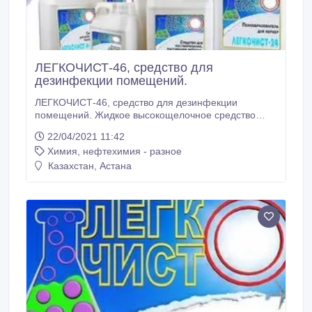
ЛЕГКОЧИСТ-46, средство для
дезинфекции помещений.
ЛЕГКОЧИСТ-46, средство для дезинфекции
помещений. Жидкое высокощелочное средство
ЛЕГКОЧИСТ-46 для дезинфекции животноводческих
22/04/2021 11:42
и иных производственных помещений. А также для
Химия, нефтехимия - разное
мойки и обезжиривания пищевого оборудования,
посуды, тары, емкостей, трубопроводов,
Казахстан, Астана
разделочных столов и т.д. в разнообразных
отраслях пищевой индустрии и агропромышленного
комплекса.