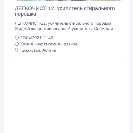
ЛЕГКОЧИСТ-12, усилитель стирального
порошка.
ЛЕГКОЧИСТ-12, усилитель стирального порошка.
Жидкий концентрированный усилитель. Совместим
со всеми видами средств для стирки - сухими,
22/04/2021 11:45
жидкими, пастообразными. Использование
Химия, нефтехимия - разное
активатора ЛЕГКОЧИСТ-12 обеспечивает высокое
качество отстирывания сложных индустриальных и
Казахстан, Астана
белковых загрязнений в профессиональных и
бытовых автоматических стиральных машинах.