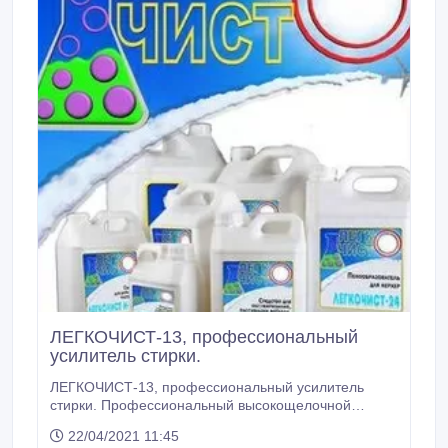
ЛЕГКОЧИСТ-13, профессиональный
усилитель стирки.
ЛЕГКОЧИСТ-13, профессиональный усилитель
стирки. Профессиональный высокощелочной
активатор «ЛЕГКОЧИСТ С» арт.13 применяется для
22/04/2021 11:45
стирки цветных и белых изделий из хб, льняных и