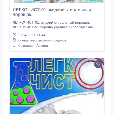
ЛЕГКОЧИСТ-91, жидкий стиральный
порошок.
ЛЕГКОЧИСТ-91, жидкий стиральный порошок.
ЛЕГКОЧИСТ-91 хорошо удаляет биологические
загрязнения. В комплекте с усилителями
22/04/2021 11:44
ЛЕГКОЧИСТ-12, ЛЕГКОЧИСТ-13 удаляет
Химия, нефтехимия - разное
застарелые и сложные пятна масло-жирового
характера, танинные пятна, пятна травы. Можно
Казахстан, Астана
применять в качестве средства для
предварительной зачистки пятен.