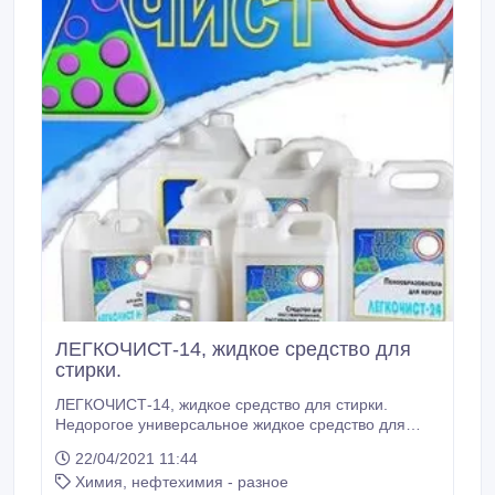
ЛЕГКОЧИСТ-14, жидкое средство для
стирки.
ЛЕГКОЧИСТ-14, жидкое средство для стирки.
Недорогое универсальное жидкое средство для
стирки. Используется для стирки белых и цветных
22/04/2021 11:44
тканей из хлопчатобумажных, льняных,
Химия, нефтехимия - разное
синтетических и смешанных волокон. Применяется