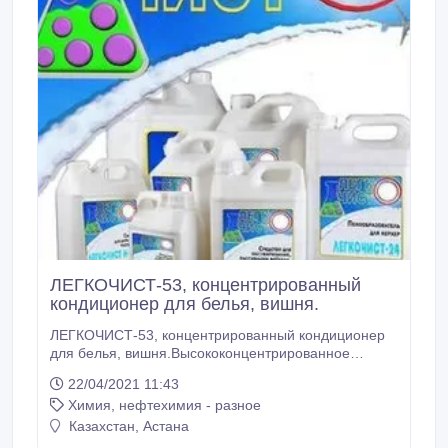
ЛЕГКОЧИСТ-53, концентрированный
кондиционер для белья, вишня.
ЛЕГКОЧИСТ-53, концентрированный кондиционер
для белья, вишня.Высококонцентрированное
средство с антистатическим эффектом для
22/04/2021 11:43
ополаскивания белья, придания белью мягкости и
Химия, нефтехимия - разное
яркости оттенков, снижения сминаемости тканей
после стирки и улучшения проглаживания тканей на
Казахстан, Астана
каландровых машинах. Уменьшает остаточное