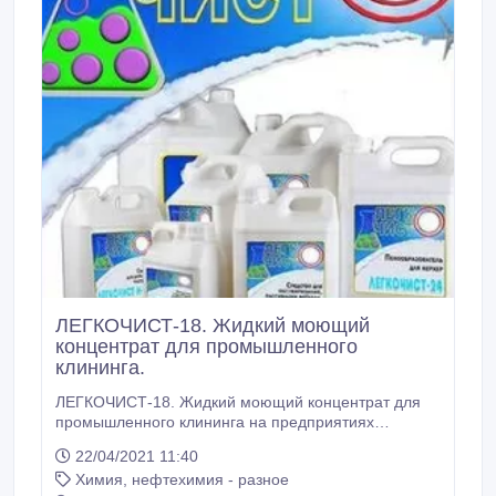
ЛЕГКОЧИСТ-18. Жидкий моющий
концентрат для промышленного
клининга.
ЛЕГКОЧИСТ-18. Жидкий моющий концентрат для
промышленного клининга на предприятиях
машиностроения, энергетики, нефтяной и угольной
22/04/2021 11:40
промышленности. Предназначен для мытья
Химия, нефтехимия - разное
поверхностей из любых материалов . Не оказывает