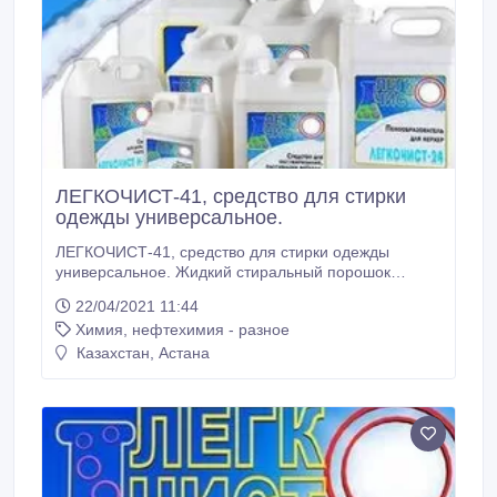
ЛЕГКОЧИСТ-41, средство для стирки
одежды универсальное.
ЛЕГКОЧИСТ-41, средство для стирки одежды
универсальное. Жидкий стиральный порошок
ЛЕГКОЧИСТ-41 является универсальным
22/04/2021 11:44
высокоэффективным составом, предназначенным,
Химия, нефтехимия - разное
в том числе для стирки сильно-загрязненной
спецодежды, ручной и машинной (в активаторных и
Казахстан, Астана
автоматических стиральных машинах).
ЛЕГКОЧИСТ-41 представляет из себя
сбалансированную смесь анионных и неиногенных
поверхностно-активных веществ (ПАВ) и
поставляется в виде легкоподвижной, хорошо
смешивающейся с водой вязкой жидкости, РН – 10,
5 – 11, 5.