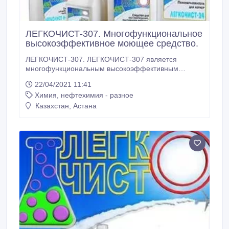
ЛЕГКОЧИСТ-307. Многофункциональное
высокоэффективное моющее средство.
ЛЕГКОЧИСТ-307. ЛЕГКОЧИСТ-307 является
многофункциональным высокоэффективным
моющим средством для влажной уборки,
22/04/2021 11:41
дезодорации и предотвращения появления
Химия, нефтехимия - разное
известкового налета и ржавых потеков.
Используется для повседневной уборки санитарно-
Казахстан, Астана
технического оборудования , облицовочной и
напольной плитки в местах общего пользования в
гостиницах, общежитиях, душевых, бассейнах,
банях, парикмахерских, прачечных, общественных
туалетах, а также в поездах и на судах.