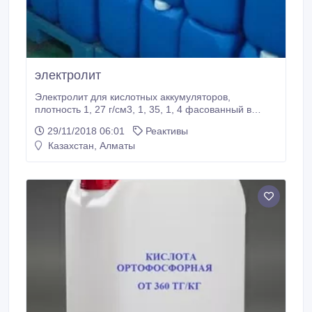
электролит
Электролит для кислотных аккумуляторов,
плотность 1, 27 г/см3, 1, 35, 1, 4 фасованный в
бутылках по 1 л или в канистрах 20-30л Указания по
29/11/2018 06:01
Реактивы
применению Электролит готов к употреблению без
Казахстан, Алматы
всякой дополнительной подготовки. Слить
отработанный электролит и залить до необходимого
уровня - свежий. Зарядить аккумуляторную
батарею.