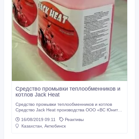
Средство промывки теплообменников и
котлов Jack Heat
Средство промывки теплообменников и котлов
Средство Jack Heat производства ООО «ВС Юнит»
полностью разработано под руководством ведущего
16/08/2019 09:11
Реактивы
специалиста компании партнера «McGean-Rohco»
Казахстан, Актюбинск
(UK) Ltd в Голландии, где и был испытано на
предприятии Royal Dutch Shell — нидерландско-
британская нефтегазовой компании.