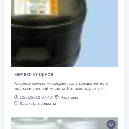
железо хлорное
Хлорное железо — средняя соль трехвалентного
железа и соляной кислоты. Его используют как
коагулянт для очистки воды, как катализатор в
10/01/2019 07:48
Реактивы
органическом синтезе, как протраву в процессе
Казахстан, Алматы
окрашивания тканей, а также для приготовления
железных пигментов и прочих солей железа. Еще
раствор хлорного железа используют для травления
печатных плат.