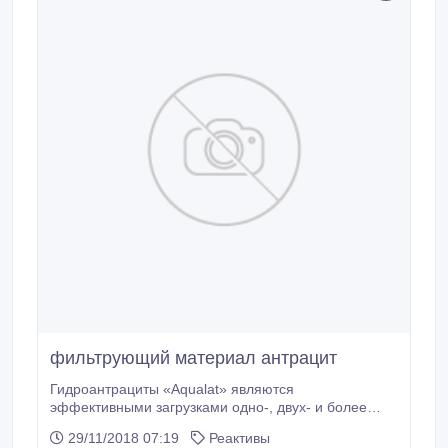
фильтрующий материал антрацит
Гидроантрациты «Aqualat» являются
эффективными загрузками одно-, двух- и более
многослойных зернистых водоочистных напорных и
29/11/2018 07:19
Реактивы
безнапорных фильтров. Применение