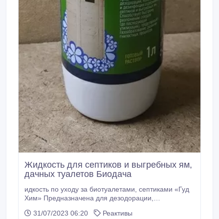
Жидкость для септиков и выгребных ям,
дачных туалетов Биодача
идкость по уходу за биотуалетами, септиками «Гуд
Хим» Предназначена для дезодорации,
консервации и дезинфекции содержимого
31/07/2023 06:20
Реактивы
накопительных баков биотуалетных систем,