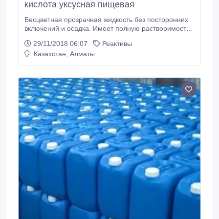
кислота уксусная пищевая
Бесцветная прозрачная жидкость без посторонних
включений и осадка. Имеет полную растворимость
в дистиллированной воде в любом соотношении,
29/11/2018 06:07
Реактивы
без помутнения и опалесценции. Широко
Казахстан, Алматы
используется в пищевой промышленности, в
кулинарии и консервировании, в книгопечатании и
крашении..