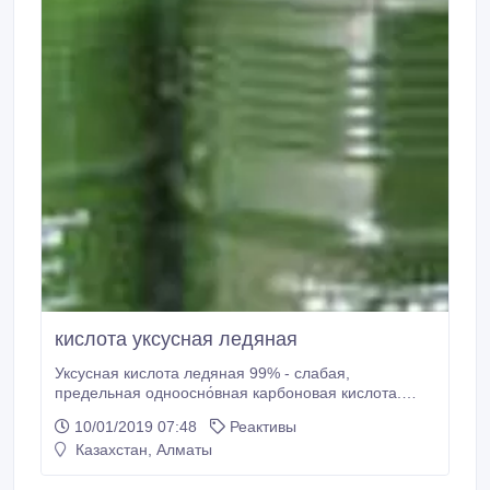
кислота уксусная ледяная
Уксусная кислота ледяная 99% - слабая,
предельная одноосно́вная карбоновая кислота.
Применение. В пищевой промышленности в
10/01/2019 07:48
Реактивы
качестве пищевой добавки Е-260. Консервирование
Казахстан, Алматы
и бытовая кулинария также являются успешным
полем действия и применения качественной