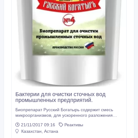
древесина не горит); -при очистке воды, в
производстве антифризов; -при производстве
битумной дорожной эмульсии; -в текстильной
промышленности; -в медицине; -фотографии;
-текстильной; -пищевой; -в производстве
пенопласта; -нефтяной; -стекольной ;
-керамической промышленности.
Бактерии для очистки сточных вод
промышленных предприятий.
Биопрепарат Русский Богатырь содержит смесь
микроорганизмов, для ускоренного разложения
органики в канализации: углеводов, целлюлозы,
21/11/2017 09:16
Реактивы
животных и растительных жиров, белков, крахмала,
Казахстан, Астана
Снижает БПК, ХПК, ВВ, ПАВ в стоках. Улучшает
процесс нитрификации и денитрификации в стоках.