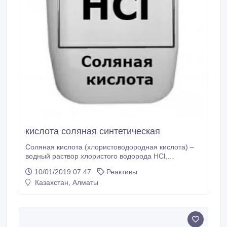
станковой графике — для травления печатных
форм (офортных досок, цинкографических
типографских форм и магниевых клише).
кислота соляная синтетическая
Соляная кислота (хлористоводородная кислота) –
водный раствор хлористого водорода HCl,
представляет собой прозрачную бесцветную
10/01/2019 07:47
Реактивы
жидкость с острым запахом хлористого водорода.
Казахстан, Алматы
Кислота соляная техническая имеет желтовато-
зеленый цвет из-за примесей хлора и солей железа.
Кислота входит в состав желудочного сока, который
обеспечивает переваривание.