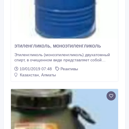
этиленгликоль, моноэтиленгликоль
Этиленгликоль (моноэтиленгликоль) двухатомный
спирт, в очищенном виде представляет собой
прозрачную бесцветную жидкость слегка
10/01/2019 07:48
Реактивы
маслянистой консистенции. Не имеет запаха и
Казахстан, Алматы
обладает сладковатым вкусом. Применение в
производствах синтетических волокон; в
производстве растворителей; в производстве
низкозамерзающих и гидравлических жидкостей.