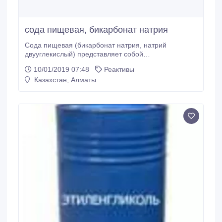
сода пищевая, бикарбонат натрия
Сода пищевая (бикарбонат натрия, натрий
двууглекислый) представляет собой
мелкокристаллический порошок белого цвета.
10/01/2019 07:48
Реактивы
Двууглекислый натрий (бикарбонат натрия),
Казахстан, Алматы
применяется в химической, пищевой, легкой,
медицинской, фармацевтической промышленности,
цветной металлургии..