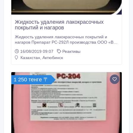
Жидкость удаления лакокрасочных
покрытий и нагаров
Жидкость удаления лакокрасочных покрытий и
нагаров Препарат РС-292Л производства ООО «ВС
Юнит»- щелочное дифазное средство для удаления
16/08/2019 09:07
Реактивы
лакокрасочных покрытий и нагаров методом
Казахстан, Актюбинск
погружения в холодную ванну. Верхняя водная
фаза предотвращает испарение смывки и также
удаляет ЛКП, как и нижний слой. При надлежащем
контроле обеспечивается долговременное, до двух
1 250 тенге 〒
лет, использование ванны.