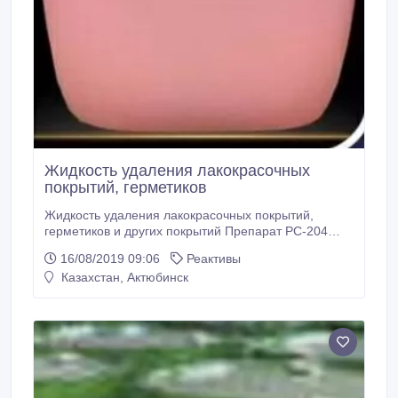
Жидкость удаления лакокрасочных
покрытий, герметиков
Жидкость удаления лакокрасочных покрытий,
герметиков и других покрытий Препарат РС-204
производства ООО «ВС Юнит» чрезвычайно
16/08/2019 09:06
Реактивы
эффективное активированное муравьиной кислотой
Казахстан, Актюбинск
средство для удаления полиуретановых,
эпоксидных, акриловых и других химически стойких
авиационных лакокрасочных покрытий и грунтов, в
том числе грунтов горячей сушки.