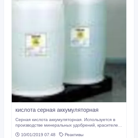
кислота серная аккумуляторная
Серная кислота аккумуляторная. Используется в
производстве минеральных удобрений, красителей,
химических волокон, а также в металлургии. Она
10/01/2019 07:48
Реактивы
применяется для различных технологических целей