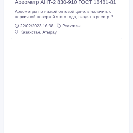
Ареометр АНТ-2 830-910 ГОСТ 18481-81
Ареометры по низкой оптовой цене, в наличии, с
первичной поверкой этого года, входят в реестр РК
Сертифицированные ареометры. Межповерочный
22/02/2023 16:38
Реактивы
интервал 5 лет. Применяется для определения
Казахстан, Атырау
плотности нефти и нефтепродуктов. Ареометр для
нефтепродуктов с термометром используют для
измерения плотности нефти и нефтепродуктов
(бензина, дизельного топлива и т.