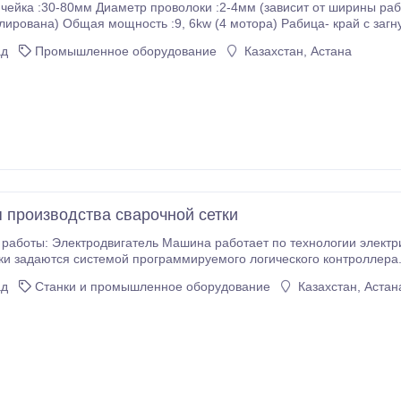
край с загнутыми , или с пережатыми Спецификации по
5 2, 0-3, 5 2, 0-4, 0 2, 0-4, 0 2, 0-4, 0
ад
Промышленное оборудование
Казахстан, Астана
я производства сварочной сетки
ашина работает по технологии электрического синхронного контроля. Процесс сварки
ки задаются системой программируемого логического контроллера
экран и клавиатура, что делает программирование станка более логичным 
ад
Станки и промышленное оборудование
Казахстан, Астан