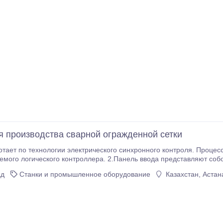
я производства сварной огражденной сетки
отает по технологии электрического синхронного контроля. Процес
оллера. 2.Панель ввода представляют собой сенсорный экран и клавиатура , что делает
ка более логичным и интеллектуальным , тоже обладает особенности : крепко сжимать раз ;
ад
Станки и промышленное оборудование
Казахстан, Астан
 сварка .