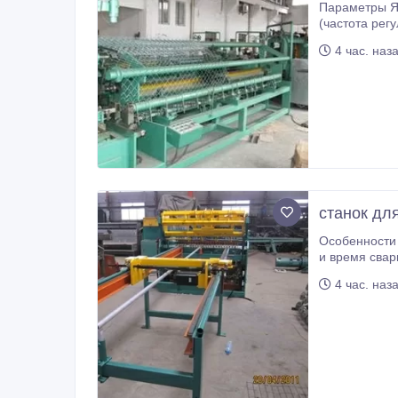
Параметры Ячейка :30-80мм Диаметр проволоки :2-4мм (зависит от ширины рабицы) Ширина рабицы :2, 3, 4м Скорость :200-500
(частота регулирована) Общая мощность :9, 6kw (4 мотора) Рабица- 
диаметру провлоки ширина рабицы(мм) 30 40 50 60 70 80 диаметр (мм) 2, 0-3, 5 2, 0-3, 
4 час. наз
станок дл
Особенности работы: Электродвигатель М
и время свар
4 час. наз