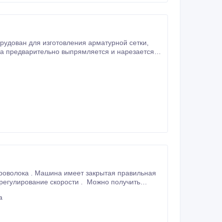
удован для изготовления арматурной сетки,
 при помощи сервопривода, перемещает получаемую сетку автоматически.
роволока . Машина имеет закрытая правильная
 регулирование скорости . Можно получить
лектроэнергией.
а