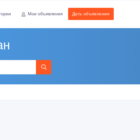
гории
Мои объявления
Дать объявление
ан