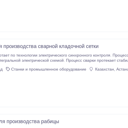
я производства сварной кладочной сетки
нологии электрического синхронного контроля. Процесс сварки и время сварки контролируются
ьной электрической схемой. Процесс сварки протекает стабильно и с высокой точностью. 2
соединения имеют малое пятно контакта, не имеют дефектов и об
ад
Станки и промышленное оборудование
Казахстан, Астан
ля производства рабицы