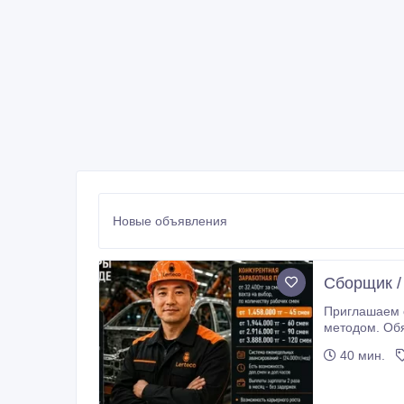
Новые объявления
Сборщик /
Приглашаем операторов линии в це
методом. Обязанности: - Работа на своем производственном участке; - Контроль качества продукции; - Соблюдение стандартов
производства и техники безопасности. Треб
40 мин.