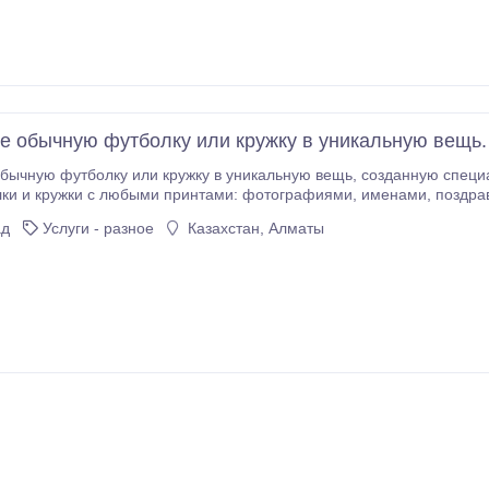
е обычную футболку или кружку в уникальную вещь.
лку или кружку в уникальную вещь, созданную специально для вас! На allprint.kz можно заказать
 принтами: фотографиями, именами, поздравлениями, логотипами, забавными надписями и
тельно в удобном конструкторе принтов или доверьте оформление
ад
Услуги - разное
Казахстан, Алматы
де.