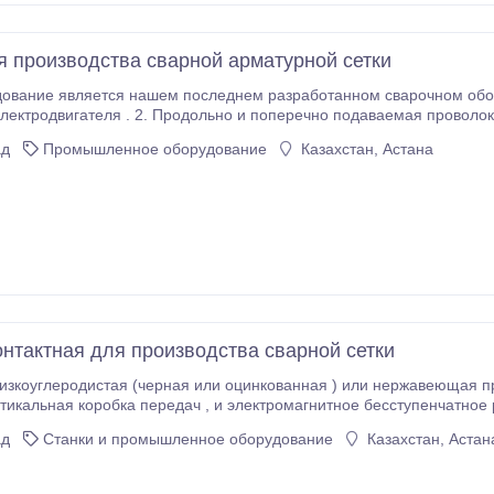
я производства сварной арматурной сетки
дование является нашем последнем разработанном сварочном обор
еречно подаваемая проволока предварительно выпрямляется и нарезается.
Продольная проволока, подаваемая
ад
Промышленное оборудование
Казахстан, Астана
нтактная для производства сварной сетки
изкоуглеродистая (черная или оцинкованная ) или нержавеющая п
ртикальная коробка передач , и электромагнитное бесступенчатное
ими и ровными.Сварка контролируется трёхфазным электроном и э
ад
Станки и промышленное оборудование
Казахстан, Астан