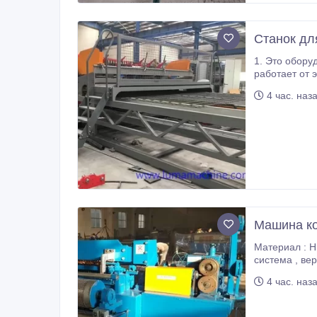
Станок дл
1. Это обору
работает от электродвигателя . 2. Продольно и поп
4 час. наз
Машина ко
Материал : Н
система , ве
ячейки крепк
4 час. наз