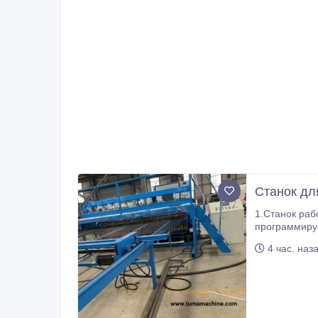
Станок дл
1.Станок раб
программируемого логического контр
программирование стан
4 час. наз
многократная