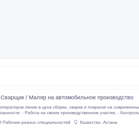
 Сварщик / Маляр на автомобильное производство
ха сборки, сварки и покраски на современный автомобильный завод. Работа вахтовым
ования: - Опыт не обязателен — обучаем с нуля; - Приветствуется опыт сварщика,
Рабочие разных специальностей
Казахстан, Астана
маляра, автослесаря, водителя погрузчика; - При наличии запр