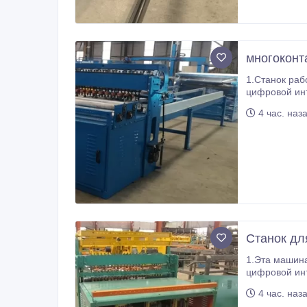
многоконт
1.Станок работает по тех
цифровой интеграл
4 час. наз
Станок дл
1.Эта машина
цифровой инт
4 час. наз