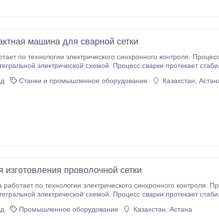
актная машина для сварной сетки
нологии электрического синхронного контроля. Процесс сварки и время сварки контролируются
ьной электрической схемой. Процесс сварки протекает стабильно и с высокой точностью. 2
соединения имеют малое пятно контакта, не имеют дефектов и об
ад
Станки и промышленное оборудование
Казахстан, Астан
я изготовления проволочной сетки
 работает по технологии электрического синхронного контроля. Пр
егральной электрической схемой. Процесс сварки протекает стаби
соединения имеют малое пятно контакта, не имеют дефектов и обл
ад
Промышленное оборудование
Казахстан, Астана