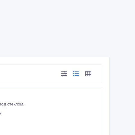
ам картину, выполненную алмазной вышивкой. Размер: 50/40 см. В рамке, под стеклом..
к