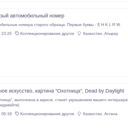
рый автомобильный номер
бильные номера старого образца. Первые буквы - E H K L R W..
 23:25
Коллекционирование другое
Казахстан, Атырау
е искусство, картина "Охотница", Dead by Daylight
ра! Размер 80*60. Самовывоз. Если вопросы,
ожалуйста, задавайте).
 05:18
Коллекционирование другое
Казахстан, Астана