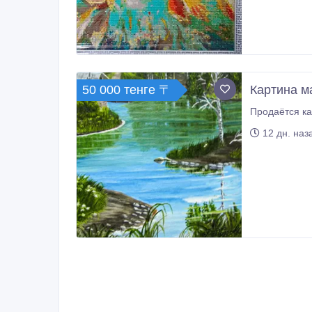
50 000 тенге 〒
Картина м
12 дн. наз