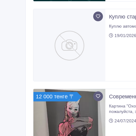
Куплю ста
Куплю автомо
19/01/2026
12 000 тенге 〒
Современно
Картина "Охотница", выполнена в акриле, станет украшением вашего интерье
п
24/07/2024