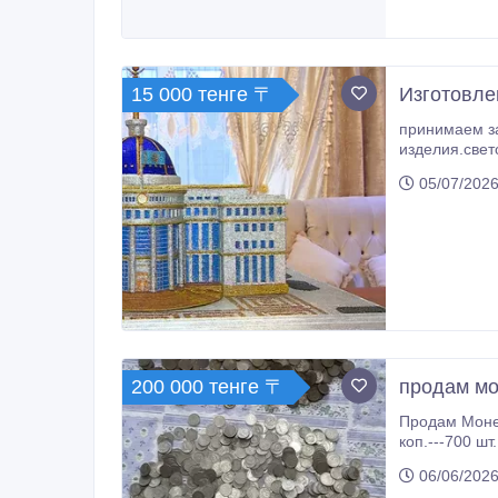
15 000 тенге 〒
Изготовле
принимаем з
изделия.свет
мультфильмов
05/07/2026
200 000 тенге 〒
продам мо
Продам Монеты советского периода с 1920 по 1990 годов . 1700- шт. Различных достоинств. 1 коп - 3
коп.---700 шт.
06/06/2026