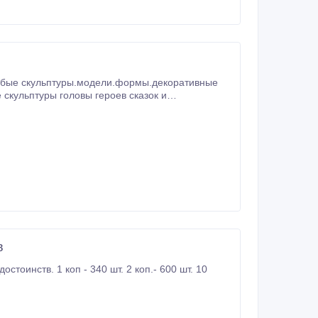
любые скульптуры.модели.формы.декоративные
скульптуры головы героев сказок и
их праздников и мероприятий.
в