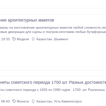
ние архитектурных макетов
аказы на изготовление архитектурных макетов любой сложности.
овые декорации для сцены и театров.изготовим любые бутафорные 
 которые можно одевать на артистов для фото.оформление детск
 19:33
Модели
Казахстан, Шымкент
неты советского периода 1700 шт. Разных достоинст
40 шт. 2 коп.- 600 шт. 10
.
 06:43
Монеты
Казахстан, Усть-Каменогорск