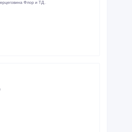
ю коллекционные табачные пачки сигарет: Дюбек, Казахстанские, ТУ-134 , Герцеговина Флор и ТД..
н