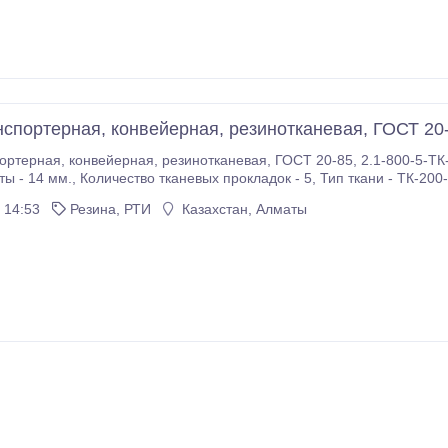
нспортерная, конвейерная, резинотканевая, ГОСТ 20
2.1-800-5-ТК-200-2-4-2-Б-РБ Ширина ленты 800 мм.,
кани - ТК-200-2, Толщина рабочей обкладки - 4 мм., Толщина
нерабочей обкладки - 2 мм., ГОСТ 20-85, производство Россия - г.
 14:53
Резина, РТИ
Казахстан, Алматы