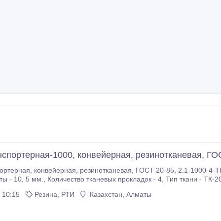
нспортерная-1000, конвейерная, резинотканевая, ГОС
.1-1000-4-ТК-200-2-5-2-Б-РБ Ширина ленты 1000 мм.,
 - 4, Тип ткани - ТК-200-2, Толщина рабочей обкладки - 5 мм.,
Толщина нерабочей обкладки - 2 мм., ГОСТ 20-85, производство Россия - г.
 10:15
Резина, РТИ
Казахстан, Алматы