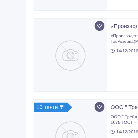
«Производ
«Производственная компания 
ГосРезерва(РосРезерва), складские остатки в любом виде, перераб
БНКС(нитрильный каучук), СКН, СКИ-3(изопреновый каучук)
14/12/2016
10 тенге 〒
ООО " Тре
ООО " Трейд 
1675 ГОСТ – 115 т.р., ХБК 139 ГОСТ – 160 тр, ББК 232 ГОСТ – 160 т.р., СКД-2 
14/12/2016