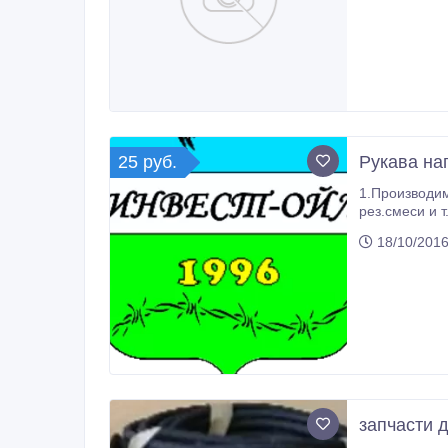
25 руб.
Рукава на
1.Производим рукава пожарные, напорные, напор
рез.смеси и т.п. 2.Запчасти для нужд РЖД - пластины Суфле(баллоны переходных площадок) 6500 р. 
18/10/2016
запчасти д