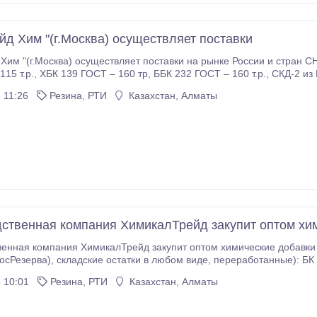
йд Хим "(г.Москва) осуществляет поставки
Хим "(г.Москва) осуществляет поставки на рынке России и стран 
из РосРезерва – 65 т.р., БНКС из РосРезерва – 80
т.р., СКИ-3 ГОСТ – 89 т.р., СКЭПТ, СКМС-30 АРКМ-15 из РосРезерва – 65 т.
 11:26
Резина, РТИ
Казахстан, Алматы
ственная компания ХимикалТрейд закупит оптом хи
ания ХимикалТрейд закупит оптом химические добавки и каучуки ГОСТ и лежалые(с
отанные): БК 1675(бутил каучук), ХБК 139, ББК 232, СКД-2,
, СКЭПТ(ЭПДМ каучук), СКМС-30 АРКМ-15(стирольный каучук),
 10:01
Резина, РТИ
Казахстан, Алматы
RSS(натуральный каучук), Сулфенамид, Альтакс, белила и др.