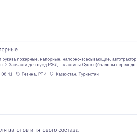
порные
но-всасывающие, автотракторные, дюрит, шланги, тех.пластины, дешёвые
с НДС за комплект 6
пластин. Прокладка буксовая 35061-Н 11руб.с НДС Кольцо буксовое 35063-Н
 08:41
Резина, РТИ
Казахстан, Туркестан
ля вагонов и тягового состава