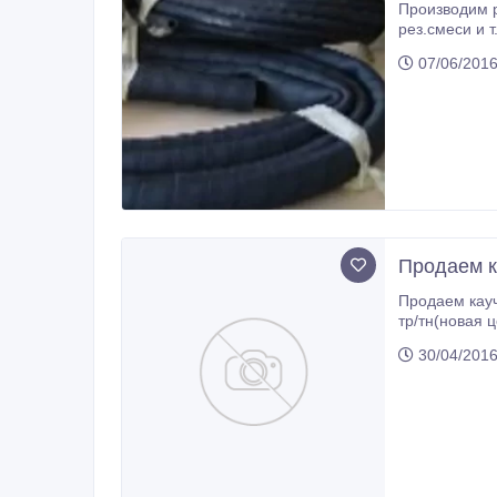
Производим рукава пожарные, напорные, напорно-в
рез.смеси и т.п. 2.Запчасти для нужд РЖД - пластины Суфле(баллоны переходных площадок) 6500 р. 
07/06/2016
Продаем к
Продаем каучу
тр/тн(новая ц
30/04/2016