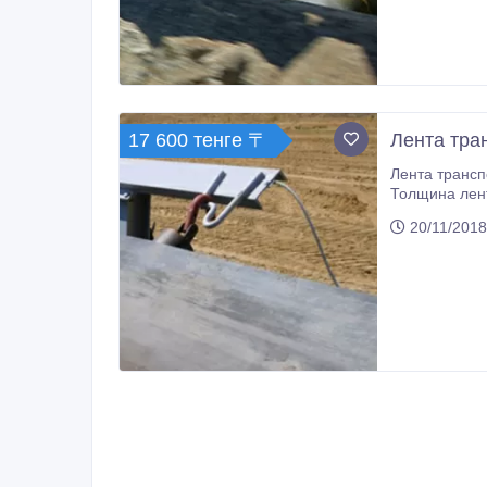
17 600 тенге 〒
Лента тра
Лента транспортерная, конвейерная, резинотканевая, ГОСТ 20-85, 
Толщина ленты - 14 мм., Количество тканевых прокладок - 5, Тип т
20/11/2018