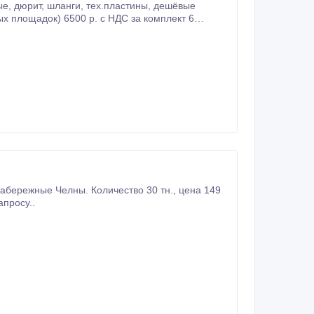
 5руб.
жные Челны. Количество 30 тн., цена 149
апросу..