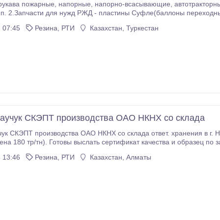
сасывающие, автотракторные, дюрит, шланги, тех.пластины, дешёвые
с НДС за комплект 6
пластин. Прокладка буксовая 35061-Н 11руб.с НДС Кольцо буксовое 35063-Н
 07:45
Резина, РТИ
Казахстан, Туркестан
аучук СКЭПТ производства ОАО НКНХ со склада
к СКЭПТ производства ОАО НКНХ со склада ответ. хранения в г. Набере
ена 180 тр/тн). Готовы выслать сертификат качества и образец по з
 13:46
Резина, РТИ
Казахстан, Алматы