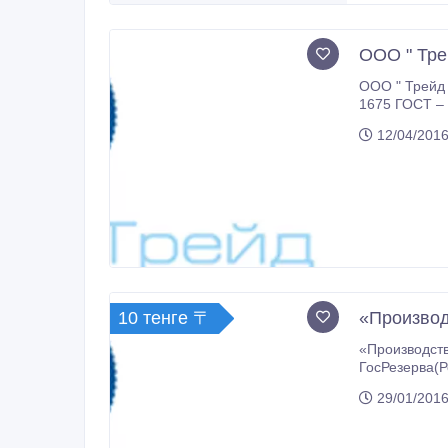
ООО " Тре
ООО " Трейд 
1675 ГОСТ – 115 т.р., ХБК 139 ГОСТ – 160 тр, ББК 232 ГОСТ – 160 т.р., СКД-2 
12/04/2016
10 тенге 〒
«Производ
«Производственная комп
ГосРезерва(РосРезерва), складские остатки в любом виде, перераб
БНКС(нитрильный каучук), СКН, СКИ-3(изопреновый каучук)
29/01/2016