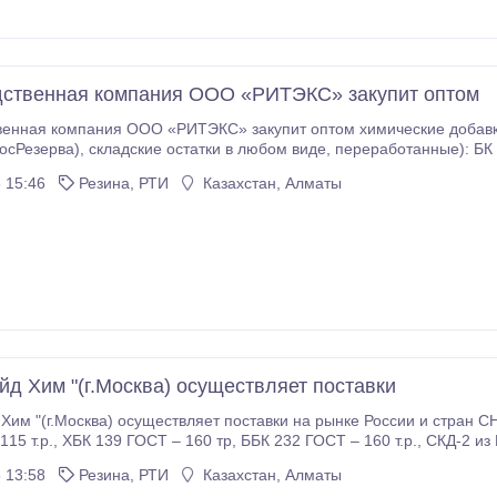
ственная компания ООО «РИТЭКС» закупит оптом
ООО «РИТЭКС» закупит оптом химические добавки и каучуки ГОСТ и лежалые(с
отанные): БК 1675(бутил каучук), ХБК 139, ББК 232, СКД-2,
, СКЭПТ(ЭПДМ каучук), СКМС-30 АРКМ-15(стирольный каучук),
 15:46
Резина, РТИ
Казахстан, Алматы
RSS(натуральный каучук), Сулфенамид, Альтакс, белила и др.
йд Хим "(г.Москва) осуществляет поставки
Хим "(г.Москва) осуществляет поставки на рынке России и стран 
из РосРезерва – 65 т.р., БНКС из РосРезерва – 80
т.р., СКИ-3 ГОСТ – 89 т.р., СКЭПТ, СКМС-30 АРКМ-15 из РосРезерва – 65 т.
 13:58
Резина, РТИ
Казахстан, Алматы