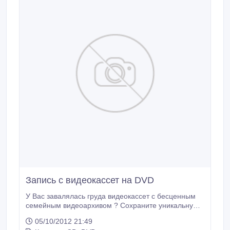
Запись с видеокассет на DVD
У Вас завалялась груда видеокассет с бесценным
семейным видеоархивом ? Сохраните уникальную
историю Вашей семьи - перепишите всё на
05/10/2012 21:49
современный носитель !!!!!!!!.