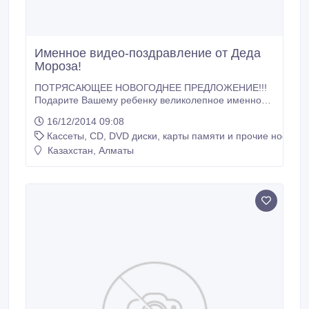
Именное видео-поздравление от Деда
Мороза!
ПОТРЯСАЮЩЕЕ НОВОГОДНЕЕ ПРЕДЛОЖЕНИЕ!!!
Подарите Вашему ребенку великолепное именное
интерактивное видео-поздравление от Деда
16/12/2014 09:08
Мороза! Этот подарок станет для малыша
Кассеты, CD, DVD диски, карты памяти и прочие носител
незабываемым! Красочный HD ролик, на котором
Дед Мороз обращается к Вашему ребенку по его
Казахстан, Алматы
имени, заводит с ним интерактивную беседу, .