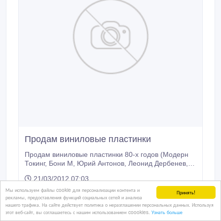
Продам виниловые пластинки
Продам виниловые пластинки 80-х годов (Модерн
Токинг, Бони М, Юрий Антонов, Леонид Дербенев,
Владимир Кузьмин, Вернисаж, Тото Кутуньо, София
21/03/2012 07:03
Ротару, Богатые и бедные).
Кассеты, CD, DVD диски, карты памяти и прочие носител
Мы используем файлы cookie для персонализации контента и
Принять!
рекламы, предоставления функций социальных сетей и анализа
Казахстан, Алматы
нашего трафика. На сайте действует политика о неразглашении персональных данных. Используя
этот веб-сайт, вы соглашаетесь с нашим использованием coookies.
Узнать больше