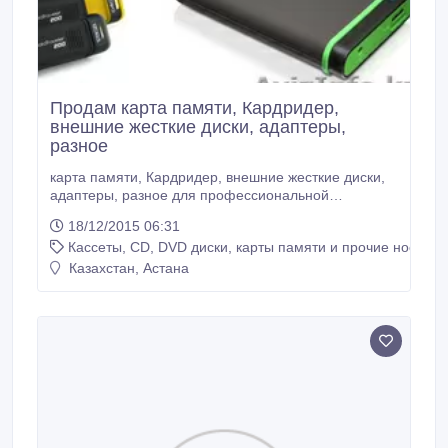
Продам карта памяти, Кардридер,
внешние жесткие диски, адаптеры,
разное
карта памяти, Кардридер, внешние жесткие диски,
адаптеры, разное для профессиональной
видеосъемки, товары высокого качества,
18/12/2015 06:31
переходники, кабеля.аккумуляторы для
Кассеты, CD, DVD диски, карты памяти и прочие носител
фотоаппаратов, видеокамер, ..
Казахстан, Астана