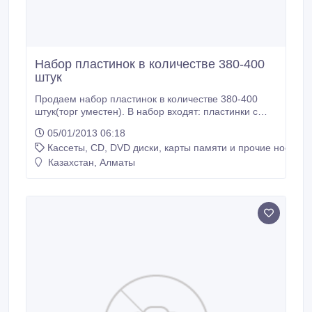
Набор пластинок в количестве 380-400
штук
Продаем набор пластинок в количестве 380-400
штук(торг уместен). В набор входят: пластинки с
классической музыкой (в том числе прижизненные
05/01/2013 06:18
записи Шаляпина), классическая литература
Кассеты, CD, DVD диски, карты памяти и прочие носител
(произведения Достоевского, Пушкина и д.р.),
поэзия, театр; детские песни, стихи, сказки; песни и
Казахстан, Алматы
мелодии 80-х годов 20 века, весь комплект
Высоцкого, литературные произведения в
исполнении актеров театра и кино.