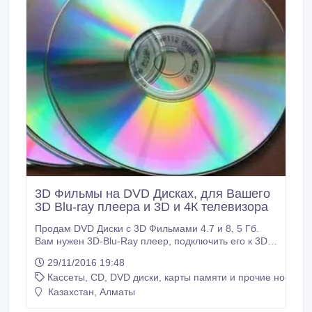
3D Фильмы на DVD Дисках, для Вашего
3D Blu-ray плеера и 3D и 4К телевизора
Продам DVD Диски с 3D Фильмами 4.7 и 8, 5 Гб.
Вам нужен 3D-Blu-Ray плеер, подключить его к 3D
телевизору, нажать на пульте пару кнопок и
29/11/2016 19:48
наслаждаться объёмным изображением на экране!
Кассеты, CD, DVD диски, карты памяти и прочие носител
Благодаря эффекту 3D вы сможете полностью
погрузиться в атмосферу фильма, ощутить глубину
Казахстан, Алматы
и большую реалистичность по сравнению с