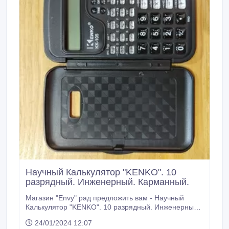
Научный Калькулятор "KENKO". 10
разрядный. Инженерный. Карманный.
Магазин "Envy" рад предложить вам - Научный
Калькулятор "KENKO". 10 разрядный. Инженерный.
Карманный. • Качественный калькулятор - четкие
24/01/2024 12:07
расчеты! • Четкие расчеты - спокойные нервы! •