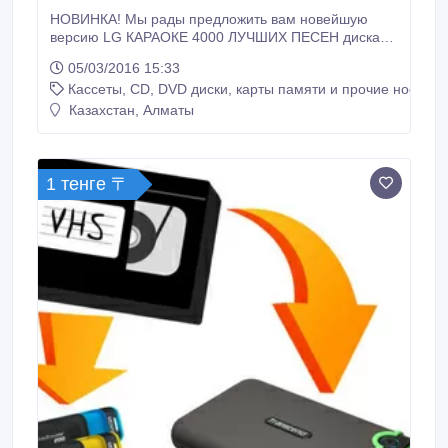
НОВИНКА! Мы рады предложить вам новейшую
версию LG КАРАОКЕ 4000 ЛУЧШИХ ПЕСЕН диска
для аппаратов BLU-RAY, представляющую собой
05/03/2016 15:33
обновленный диск на 4000 песен отечественных и
Кассеты, CD, DVD диски, карты памяти и прочие носител
зарубежных исполнителей. Blu-Ray караоке диски
для Blu-Ray аппаратов. Версия 2. Диски
Казахстан, Алматы
универсальные, совместимость со всеми
аппаратами, поддерживающих функцию Blu-Ray.
1 тенге 〒