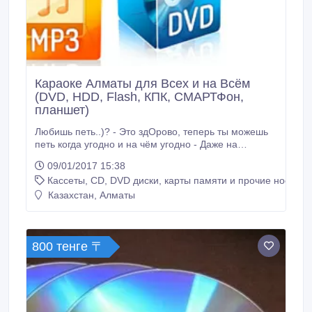
Караоке Алматы для Всех и на Всём
(DVD, HDD, Flash, КПК, СМАРТФон,
планшет)
Любишь петь..)? - Это здОрово, теперь ты можешь
петь когда угодно и на чём угодно - Даже на
смартфоне! Тебя будут слушать всюду и везде,
09/01/2017 15:38
можешь петь с друзьями и в одиночку! а так же в
Кассеты, CD, DVD диски, карты памяти и прочие носител
наличии диски с караоке для любых DVD - BD
плееров, ЖК телевизоров и музыкальных центров.
Казахстан, Алматы
Есть возможность записать Караоке на любые
цифровые носители (DVD, HDD, Flash, КПК,
СМАРТФон, планшет) .
800 тенге 〒