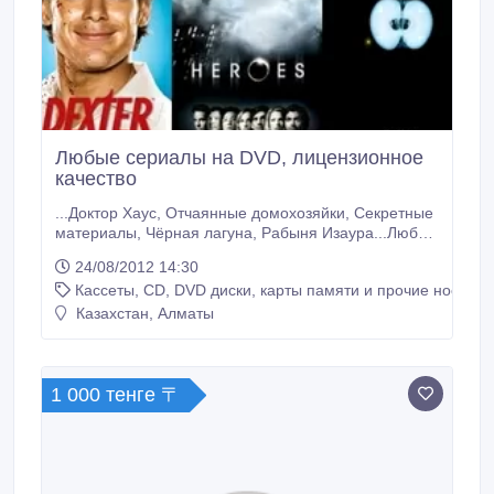
Любые сериалы на DVD, лицензионное
качество
...Доктор Хаус, Отчаянные домохозяйки, Секретные
материалы, Чёрная лагуна, Рабыня Изаура...Любые
зарубежные и отечественные сериалы,
24/08/2012 14:30
художественные, мультипликационные,
Кассеты, CD, DVD диски, карты памяти и прочие носител
документальные, познавательные. Только у нас -
бесплатная доставка по городу. Только у нас - DVD
Казахстан, Алматы
проигрываются на любом плейере. Лучшее
качество видео и озвучки.
1 000 тенге 〒