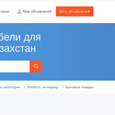
гории
Мои объявления
Дать объявление
бели для
захстан
се категории
Мебель, интерьер
Бытовые товары