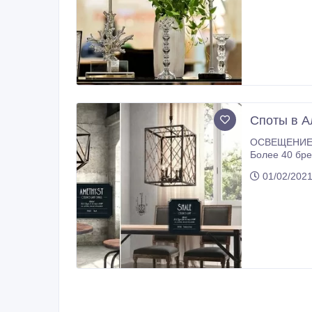
Споты в А
ОСВЕЩЕНИЕ для дома, офиса, ресторана, бара, кафе и тд купить в
Более 40 бренд
FREYA, DIVINARE, CRYSTAL LUXE, ARTE LAMP, EUROSVET, ARTI LAMPADARI, DIO DARTE, FAUVORITE, NOVOTECH, MANTRA,
01/02/2021
IDEAL LUX, MW LIGCHT, OLVA европейское качество по доступным ценам!!! АССОРТИМЕНТ: Люстры Светильники Торшеры