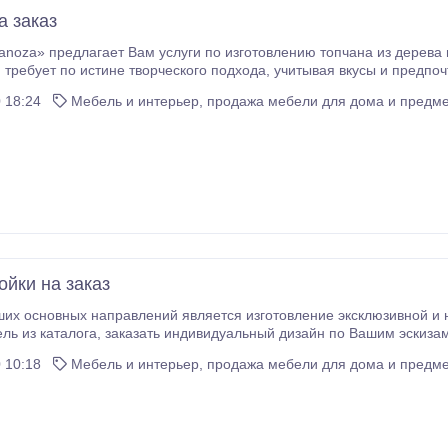
а заказ
noza» предлагает Вам услуги по изготовлению топчана из дерева 
да, учитывая вкусы и предпочтения каждого Заказчика. Изготовим на заказ
топчан и столики для топчана по фото, эскизу по вашим раз
 18:24
Мебель и интерьер, продажа мебели для дома и предме
ойки на заказ
их основных направлений является изготовление эксклюзивной и 
дизайн по Вашим эскизам или просто объяснить нашему менеджеру .
ый дизайн и не знаете где ее найти, мы в кратчайшие сроки изготовим его для Вас в единичном
 10:18
Мебель и интерьер, продажа мебели для дома и предме