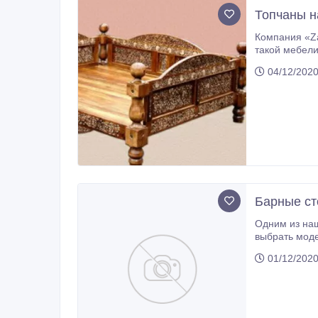
Топчаны н
Компания «Za
такой мебели требует по истине творческого подхо
04/12/2020
Барные ст
Одним из наш
выбрать модель из каталога, заказать индивидуальный 
Если Вы желаете уникальн
01/12/2020
экземпляре.