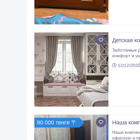
Детская к
Заботливые родители все
комфорт и ую
мебель в Алм
12/12/2020
80 000 тенге 〒
Наша комп
Наша компания производит шкаф
офисную и п