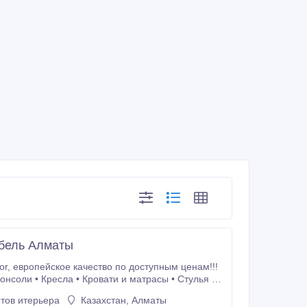
ебель Алматы
Этажерки • Люстры • Декор для дома Режим
тов итерьера
Казахстан, Алматы