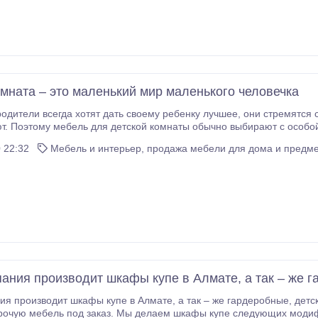
омната – это маленький мир маленького человечка
гда хотят дать своему ребенку лучшее, они стремятся создать для своих малышей максимальный
т. Поэтому мебель для детской комнаты обычно выбирают с особо
ате по лучшим ценам! Детская комната – это маленький мир мален
 22:32
Мебель и интерьер, продажа мебели для дома и предме
ания производит шкафы купе в Алмате, а так – же 
ы купе в Алмате, а так – же гардеробные, детские комнаты, кровати, спальни, прихожие,
рочую мебель под заказ. Мы делаем шкафы купе следующих моди