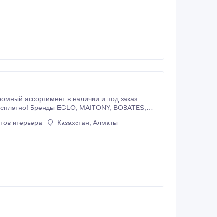
нды EGLO, MAITONY, BOBATES,
тов итерьера
Казахстан, Алматы
Споты Ночники Настольные лампы Бра Лампочки Режим работы: Понедельник-пятница с 10:00 до 19:00 Тел.