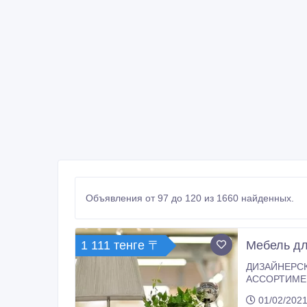
Объявления от 97 до 120 из 1660 найденных.
1 111 тенге 〒
Мебель дл
ДИЗАЙНЕРСКАЯ МЕБЕЛЬ И ДЕ
АССОРТИМЕНТ: • Банкетки • Шкафы • Диваны • Зеркальная мебель • Комоды • Консоли • Кресла • К
Столики журн
01/02/2021