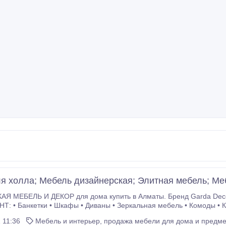
я холла; Мебель дизайнерская; Элитная мебель; М
КОР для дома купить в Алматы. Бренд Garda Decor, европейское качество по доступным ценам!!!
ровати и матрасы • Стулья •
альные • Столы обеденные • Столы письменные • Стеллажи • Тумбы • 
 11:36
Мебель и интерьер, продажа мебели для дома и предме
работы: Понедельник-пятница с 10:00 до 19:00 Тел.