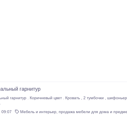
альный гарнитур
Коричневый цвет . Кровать , 2 тумбочки , шифоньер , и комод с зеркалом . Цена договорная .
.
 09:07
Мебель и интерьер, продажа мебели для дома и предме