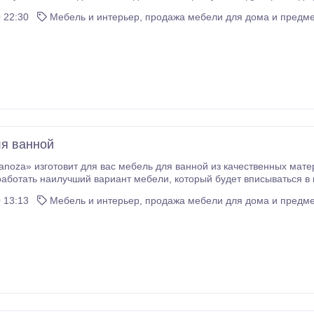
Четырёхдверные шкафы купе Угловые шкафы купе Корпусные шка
 22:30
Мебель и интерьер, продажа мебели для дома и предме
я ванной
 изготовит для вас мебель для ванной из качественных материалов, устойчивых к влаге. Н
й вариант мебели, который будет вписываться в интерьер вашей ванной комнаты. Мы
используем для изготовление мебели: МДФ, дерево, ис
 13:13
Мебель и интерьер, продажа мебели для дома и предме