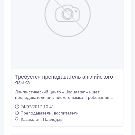
Требуется преподаватель английского
языка
Лингвистический центр «Linguastan» ищет
преподавателя английского языка. Требования:
образование в зарубежном ВУЗе, проживание во
24/07/2017 10:41
время обучения в США или Европе, владение языка
Преподаватели, воспитатели
на уровне Advanced. 87772852333, 207790.
Казахстан, Павлодар