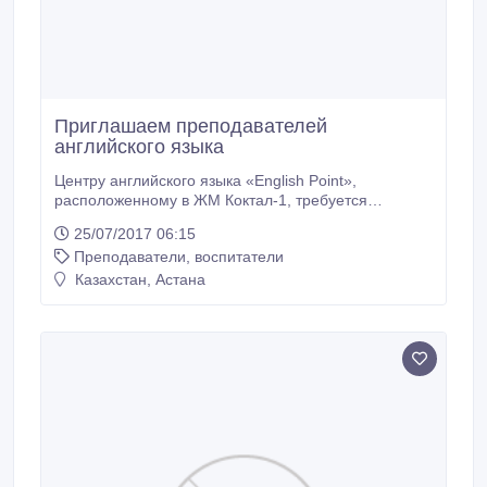
Приглашаем преподавателей
английского языка
Центру английского языка «English Point»,
расположенному в ЖМ Коктал-1, требуется
преподаватель английского языка. Обязанности: •
25/07/2017 06:15
Проведение групповых и индивидуальных занятий
Преподаватели, воспитатели
для учеников разного уровня и возраста; •
Организация и проведение учебных мероприятий.
Казахстан, Астана
Требования: • Высшее педагогическое/
лингвистическое образование; • Опыт работы
преподавателем (учителем) от 1 года; • Свободное
владение английским языком; • Знание казахского
языка; • Пунктуальность, ответственность,
активность, нацеленность на результат.