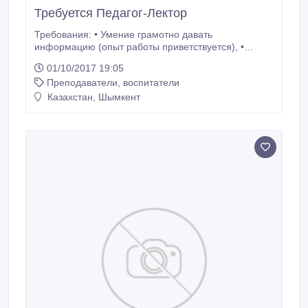
Требуется Педагог-Лектор
Требования: • Умение грамотно давать
информацию (опыт работы приветствуется), •
четкая дикция, • грамотная устная (письменная)
01/10/2017 19:05
речь, • ответственность, пунктуальность,
Преподаватели, воспитатели
исполнительность. Обязанности: • обучение‚
проведение тренингов и мероприятий для
Казахстан, Шымкент
сотрудников компании; • проведение семинаров и
лекций по готовым программам; • организация и
проведение лекций‚ семинаров‚ тренингов‚
презентаций.