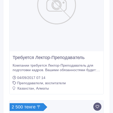
Требуется Лектор-Преподаватель
Компании требуется Лектор-Преподаватель для
подготовки кадров. Вашими обязанностями будет: •
Чтение лекций, проведение занятий на группу 10 -
04/09/2017 07:14
12 человек; • Индивидуальная работа с людьми -
Преподаватели, воспитатели
проверка заданий, текстов, разъяснения; • Помощь
руководителю в подборе персонала; • Кадровая
Казахстан, Алматы
работа - подбор, отбор и обучение соискателей; •
Работа по готовым материалам, все тексты лекций,
занятий и диалогов мы предоставляем.
2 500 тенге 〒