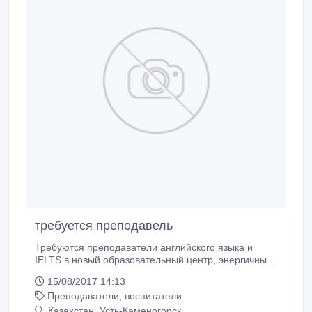
требуется преподавель
Требуются преподаватели английского языка и
IELTS в новый образовательный центр, энергичные
и перспективные. У нас уютная атмосфера, гибкий
15/08/2017 14:13
график, своевременная и достойная оплата труда,
Преподаватели, воспитатели
а также карьерный рост. Детали на собеседовании.
Требования: уровень своего английского
Казахстан, Усть-Каменогорск