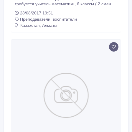
требуется учитель математики, 6 классы ( 2 смена),
7 классы (1 смена), 11 классы. Гимназия
28/08/2017 19:51
расположена Курмангазы 76, угол Наурызбай
Преподаватели, воспитатели
батыра телефон +7 (727) 272-24-12, +7 (727) 272-
20-38.
Казахстан, Алматы