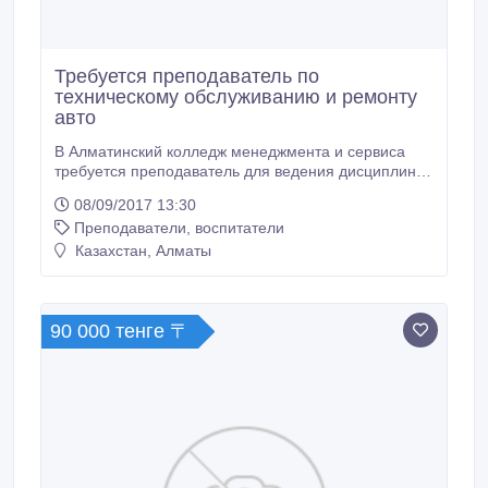
Требуется преподаватель по
техническому обслуживанию и ремонту
авто
В Алматинский колледж менеджмента и сервиса
требуется преподаватель для ведения дисциплины
"Техническое обслуживание и ремонт
08/09/2017 13:30
автотранспорта". Обязанности: Обучение студентов
Преподаватели, воспитатели
колледжа по специальности; Практическая и
теоретическая работа; Осуществлять обучение и
Казахстан, Алматы
воспитание обучающихся с учетом специфики
преподаваемого предмета; Проводить уроки и
другие занятия в соответствии с расписанием в
указанных помещениях; Обеспечивать во время
90 000 тенге 〒
занятий надлежащий порядок и дисциплину;
Подготовка учебно-методического комплекса,
кураторство; Организация практики студентов;
Подготовка и проведение государственных
экзаменов и дипломных работ.