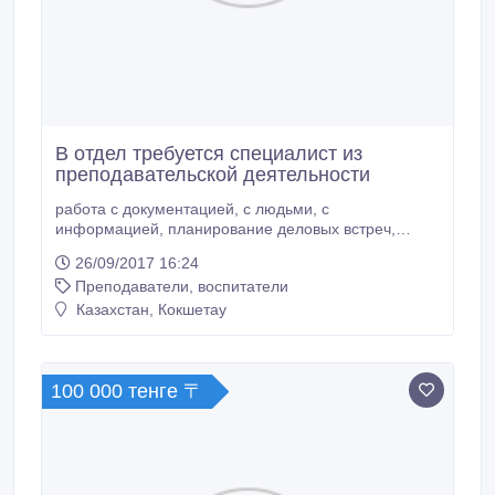
В отдел требуется специалист из
преподавательской деятельности
работа с документацией, с людьми, с
информацией, планирование деловых встреч,
формирование и развитие необходимых качеств
26/09/2017 16:24
сотрудника. условия: сплоченный коллектив,
Преподаватели, воспитатели
нормированный рабочий день, рассмотрим
варианты индивидуального графика работы..
Казахстан, Кокшетау
100 000 тенге 〒