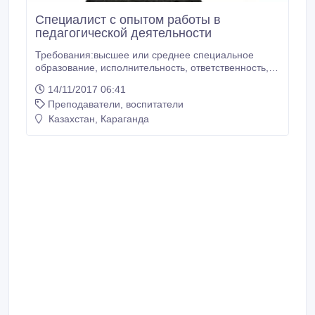
Специалист с опытом работы в
педагогической деятельности
Требования:высшее или среднее специальное
образование, исполнительность, ответственность,
инициативность, грамотная речь.
14/11/2017 06:41
Обязанности:организация курсов повышения
Преподаватели, воспитатели
квалификации, проведение семинаров и лекций,
решение организационных вопросов,
Казахстан, Караганда
профессиональное проведение собеседований,
контроль за обучением и адаптацией сотрудников,
заполнение небольшого пакета документации.