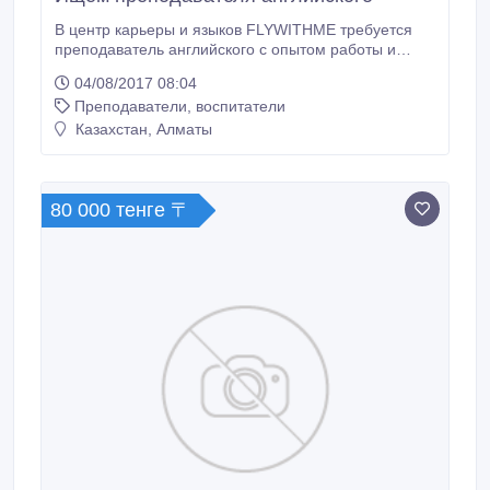
В центр карьеры и языков FLYWITHME требуется
преподаватель английского с опытом работы и
уровнем не ниже advanced. Неполный рабочий
04/08/2017 08:04
день. Оплата от 90 000 тг..
Преподаватели, воспитатели
Казахстан, Алматы
80 000 тенге 〒