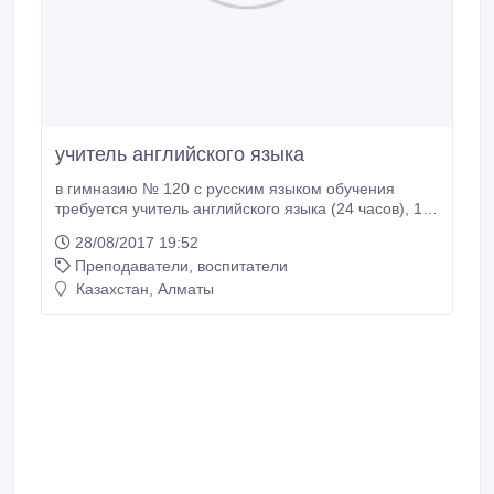
учитель английского языка
в гимназию № 120 с русским языком обучения
требуется учитель английского языка (24 часов), 1,
3 классы. Гимназия расположена Курмангазы 76,
28/08/2017 19:52
угол Наурызбай батыра телефон +7 (727) 272-24-
Преподаватели, воспитатели
12, +7 (727) 272-20-38.
Казахстан, Алматы