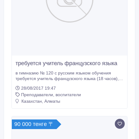
требуется учитель французского языка
в гимназию № 120 с русским языком обучения
требуется учитель французского языка (18 часов), 4
и 6 классы. Гимназия расположена Курмангазы 76,
28/08/2017 19:47
угол Наурызбай батыра телефон +7 (727) 272-24-
Преподаватели, воспитатели
12, +7 (727) 272-20-38.
Казахстан, Алматы
90 000 тенге 〒