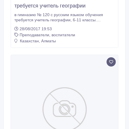
требуется учитель географии
в гимназию № 120 с русским языком обучения
требуется учитель географии, 6-11 классы.
Гимназия расположена Курмангазы 76, угол
28/08/2017 19:53
Наурызбай батыра телефон +7 (727) 272-24-12, +7
Преподаватели, воспитатели
(727) 272-20-38.
Казахстан, Алматы